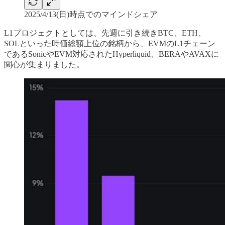
2025/4/13(日)時点でのマインドシェア
L1プロジェクトとしては、先週に引き続きBTC、ETH、
SOLといった時価総額上位の銘柄から、EVMのL1チェーン
であるSonicやEVM対応されたHyperliquid、BERAやAVAXに
関心が集まりました。