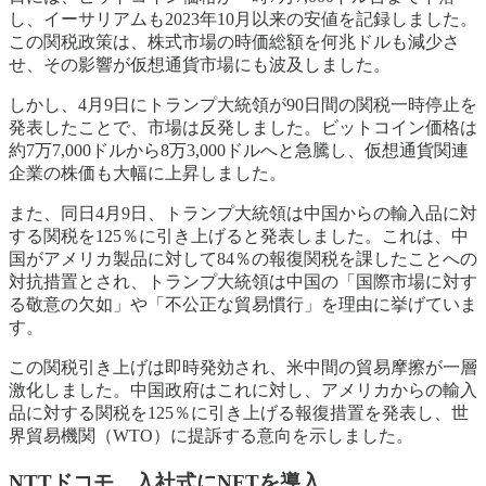
し、イーサリアムも2023年10月以来の安値を記録しました。
この関税政策は、株式市場の時価総額を何兆ドルも減少さ
せ、その影響が仮想通貨市場にも波及しました。
しかし、4月9日にトランプ大統領が90日間の関税一時停止を
発表したことで、市場は反発しました。ビットコイン価格は
約7万7,000ドルから8万3,000ドルへと急騰し、仮想通貨関連
企業の株価も大幅に上昇しました。
また、同日4月9日、トランプ大統領は中国からの輸入品に対
する関税を125％に引き上げると発表しました。これは、中
国がアメリカ製品に対して84％の報復関税を課したことへの
対抗措置とされ、トランプ大統領は中国の「国際市場に対す
る敬意の欠如」や「不公正な貿易慣行」を理由に挙げていま
す。
この関税引き上げは即時発効され、米中間の貿易摩擦が一層
激化しました。中国政府はこれに対し、アメリカからの輸入
品に対する関税を125％に引き上げる報復措置を発表し、世
界貿易機関（WTO）に提訴する意向を示しました。
NTTドコモ、入社式にNFTを導入