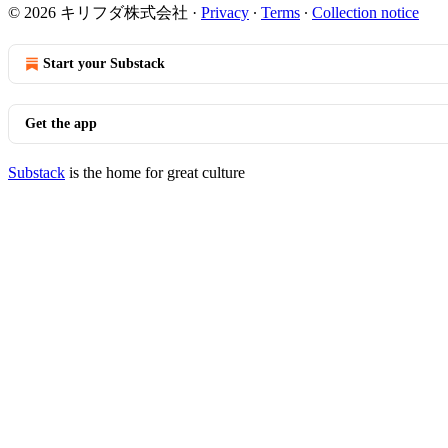
© 2026 キリフダ株式会社
·
Privacy
∙
Terms
∙
Collection notice
Start your Substack
Get the app
Substack
is the home for great culture