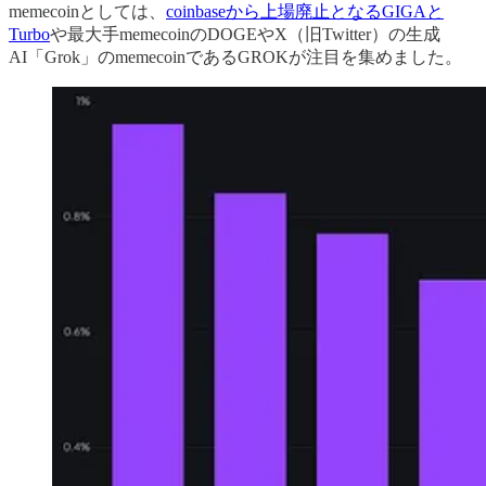
memecoinとしては、
coinbaseから上場廃止となるGIGAと
Turbo
や最大手memecoinのDOGEやX（旧Twitter）の生成
AI「Grok」のmemecoinであるGROKが注目を集めました。