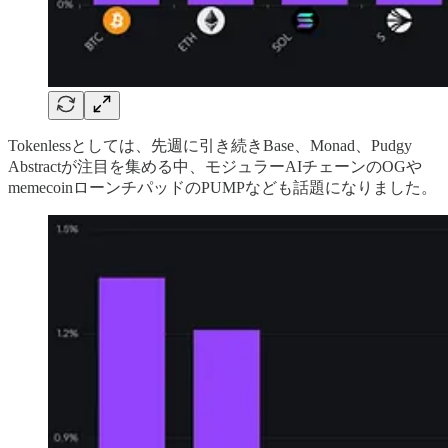
Tokenlessとしては、先週に引き続きBase、Monad、Pudgy
Abstractが注目を集める中、モジュラーAIチェーンのOGや
memecoinローンチパッドのPUMPなども話題になりました。