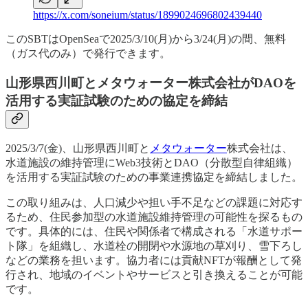
https://x.com/soneium/status/1899024696802439440
このSBTはOpenSeaで2025/3/10(月)から3/24(月)の間、無料
（ガス代のみ）で発行できます。
山形県西川町とメタウォーター株式会社がDAOを
活用する実証試験のための協定を締結
2025/3/7(金)、山形県西川町と
メタウォーター
株式会社は、
水道施設の維持管理にWeb3技術とDAO（分散型自律組織）
を活用する実証試験のための事業連携協定を締結しました。
この取り組みは、人口減少や担い手不足などの課題に対応す
るため、住民参加型の水道施設維持管理の可能性を探るもの
です。具体的には、住民や関係者で構成される「水道サポー
ト隊」を組織し、水道栓の開閉や水源地の草刈り、雪下ろし
などの業務を担います。協力者には貢献NFTが報酬として発
行され、地域のイベントやサービスと引き換えることが可能
です。