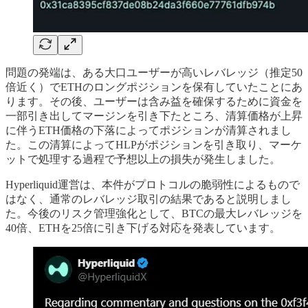
問題の発端は、ある大口ユーザーが高いレバレッジ（推定50
倍近く）でETHのロングポジションを保有していたことにあ
ります。その後、ユーザーは含み益を確保するために資金を
一部引き出してマージンを引き下たところ、清算価格が上昇
に伴うETH価格の下落によってポジションが清算されまし
た。この清算によってHLPがポジションを引き取り、マーケ
ットで処理する過程で予想以上の損失が発生しました。
Hyperliquid運営は、本件がプロトコルの脆弱性によるもので
はなく、通常のレバレッジ取引の結果であると説明しまし
た。今後のリスク管理強化として、BTCの最大レバレッジを
40倍、ETHを25倍に引き下げる対応を発表しています。