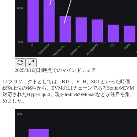
2025/3/16(日)時点でのマインドシェア
L1プロジェクトとしては、BTC、ETH、SOLといった時価
総額上位の銘柄から、EVMのL1チェーンであるSonicやEVM
対応されたHyperliquid。現在testnetのMonadなどが注目を集
めました。