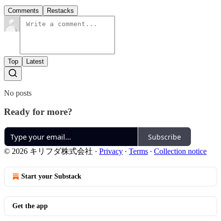
Comments
Restacks
Top
Latest
No posts
Ready for more?
Subscribe
© 2026 キリフダ株式会社
·
Privacy
∙
Terms
∙
Collection notice
Start your Substack
Get the app