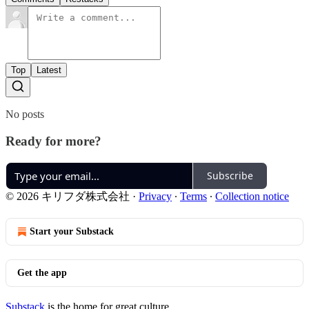
Top
Latest
No posts
Ready for more?
Subscribe
© 2026 キリフダ株式会社
·
Privacy
∙
Terms
∙
Collection notice
Start your Substack
Get the app
Substack
is the home for great culture