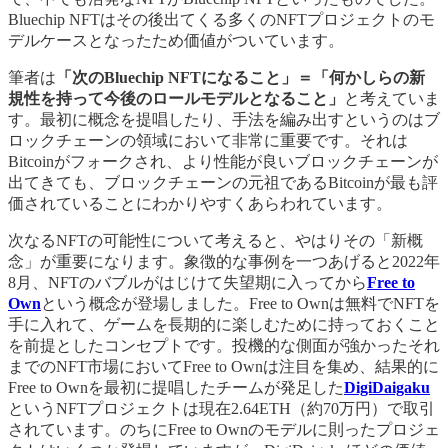
Bluechip NFTはその後出てくる多くのNFTプロジェクトのモ
デルケースとなったため価値がついています。
筆者は
「次のBluechip NFTになること」＝「何かしらの新
規性を持って今後のロールモデルとなること」
と考えていま
す。最初に概念を提唱したり、手法を編み出すというのはブ
ロックチェーンの領域において非常に重要です。それは
Bitcoinがフォークされ、より性能が良いブロックチェーンが
出てきても、ブロックチェーンの元祖であるBitcoinが最も評
価されていることにわかりやすくあらわれています。
次なるNFTの可能性について考えると、やはりその「新概
念」が重要になります。象徴的な事例を一つあげると2022年
8月、NFTのバブルがはじけて失望期に入ってから
Free to
Own
という概念が登場しました。Free to Ownは無料でNFTを
手に入れて、ゲームを長期的に楽しむために持っておくこと
を前提としたコンセプトです。投機的な側面が強かったそれ
までのNFT市場においてFree to Ownは注目を集め、結果的に
Free to Ownを最初に提唱したチームが発足した
DigiDaigaku
というNFTプロジェクトは現在2.64ETH（約70万円）で取引
されています。のちにFree to Ownのモデルに則ったプロジェ