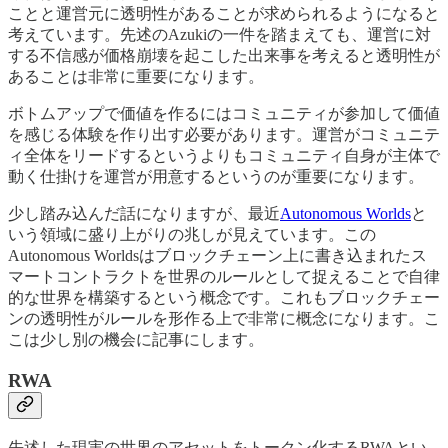
ことと運営元に透明性があることが求められるようになると
考えています。先述のAzukiの一件を踏まえても、運営に対
する不信感が価格崩壊を起こした出来事を考えると透明性が
あることは非常に重要になります。
ボトムアップで価値を作るにはコミュニティが参加して価値
を感じる体験を作り出す必要があります。運営がコミュニテ
ィ全体をリードするというよりもコミュニティ自身が主体で
動く仕掛けを運営が用意するというのが重要になります。
少し踏み込んだ話になりますが、最近
Autonomous Worlds
と
いう領域に盛り上がりの兆しが見えています。この
Autonomous Worldsはブロックチェーン上に書き込まれたス
マートコントラクトを世界のルールとして捉えることで自律
的な世界を構築するという概念です。これもブロックチェー
ンの透明性がルールを形作る上で非常に概念になります。こ
こは少し別の機会に記事にします。
RWA
先述した現実の世界のアセットをトークン化するRWAとい