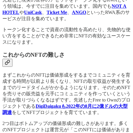
う領域は、今すでに注目を集めています。国内でも
NOT A
HOTEL
や
UniCask
、
Ticket Me
、
ANGO
といったRWA系のサ
ービスが注目を集めています。
トークン化することで資産の流動性を高めたり、先物的な使
い方をすることができるため非常にNFTの有効なユースケー
スになります。
これからのNFTの難しさ
まずこれからのNFTは価値形成をするまでコミュニティを育
成する時間が以前より長くなり、NFTの取引収益が発生する
までのリードタイムがかかるようになります。そのためNFT
を売りその販売益を元手にコミュニティを作っていくという
手法が取りづらくなるはずです。先述したFree to Ownのプロ
ジェクトである
DigiDaigakuも2022年の8月に2億ドルの大型
調達
をしてNFTプロジェクトを育てています。
2つ目はボトムアップの価値形成の難しさがあります。多く
のNFTプロジェクトは運営元が「このNFTには価値がありま