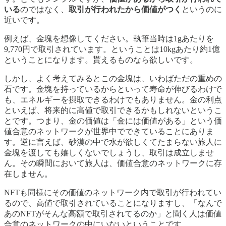
いる
のではなく、
取引が行われたから価値がつく
というのに
近いです。
例えば、金塊を想像してください。執筆当時は1gあたりを
9,770円で取引されています。ということは10kgあたり約1億
ということになります。貰えるものなら欲しいです。
しかし、よく考えてみるとこの金塊は、いわばただの重めの
石です。金塊を持っているからといって寿命が伸びるわけで
も、エネルギーを摂取できるわけでもありません。金の利点
といえば、将来的に高値で取引できるかもしれないというこ
とです。つまり、金の価値は「金には価値がある」という価
値合意のネットワークが世界中でできていることにありま
す。逆に言えば、砂漠の中で水が欲しくてたまらない旅人に
金塊を渡しても嬉しくないでしょうし、取引は成立しませ
ん。その瞬間において旅人は、価値合意のネットワークに存
在しません。
NFTも同様にその価値のネットワーク内で取引が行われてい
るので、高値で取引されていることになりますし、「なんで
あのNFTがそんな高額で取引されてるのか」と聞く人は価値
合意のネットワークの中にいないということです。