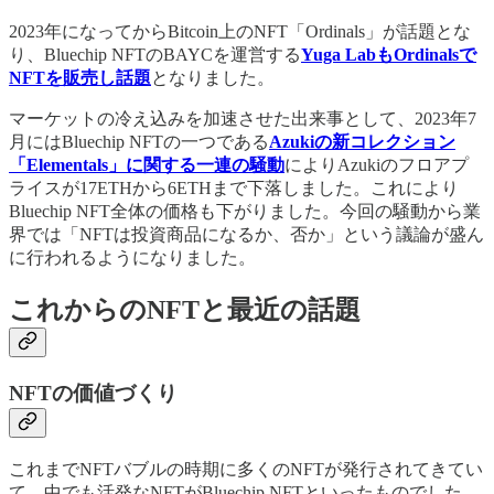
2023年になってからBitcoin上のNFT「Ordinals」が話題とな
り、Bluechip NFTのBAYCを運営する
Yuga LabもOrdinalsで
NFTを販売し話題
となりました。
マーケットの冷え込みを加速させた出来事として、2023年7
月にはBluechip NFTの一つである
Azukiの新コレクション
「Elementals」に関する一連の騒動
によりAzukiのフロアプ
ライスが17ETHから6ETHまで下落しました。これにより
Bluechip NFT全体の価格も下がりました。今回の騒動から業
界では「NFTは投資商品になるか、否か」という議論が盛ん
に行われるようになりました。
これからのNFTと最近の話題
NFTの価値づくり
これまでNFTバブルの時期に多くのNFTが発行されてきてい
て、中でも活発なNFTがBluechip NFTといったものでした。