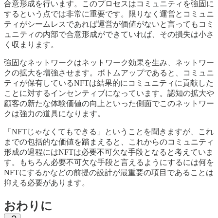
合意形成を行います。このプロセスはコミュニティを強固に
するという点では非常に重要です。限りなく運営とコミュニ
ティがシームレスであれば運営が価値がないと言ってもコミ
ュニティの内部で合意形成ができていれば、その損失は小さ
く収まります。
強固なネットワークはネットワーク効果を生み、ネットワー
クの拡大を増強させます。ボトムアップであると、コミュニ
ティが保有しているNFTは結果的にコミュニティに貢献した
ことに対するインセンティブになっています。認知の拡大や
顧客の新たな体験価値の向上といった側面でこのネットワー
クは強力の道具になります。
「NFTじゃなくてもできる」ということを聞きますが、これ
までの包括的な価値を踏まえると、これからのコミュニティ
形成の過程にはNFTは必要不可欠な手段となると考えていま
す。もちろん必要不可欠な手段と言えるようにするには何を
NFTにするかなどの前提の設計が最重要の項目であることは
抑える必要があります。
おわりに