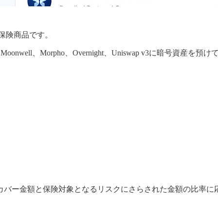
保険商品です。
3、ExtraFi、Moonwell、Morpho、Overnight、Unisw
カバー金額と保険対象となるリスクにさらされた金額の比率に