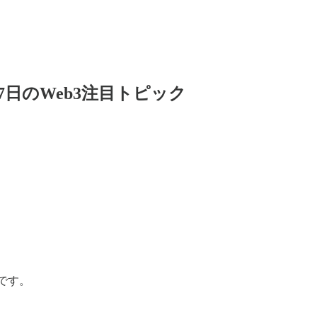
27日のWeb3注目トピック
トです。