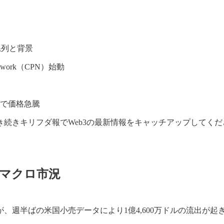
系列と背景
etwork（CPN）始動
表で価格急騰
続きキリフダ報でWeb3の最新情報をキャッチアップしてくだ
解くマクロ市況
、週半ばの米国小売データにより1億4,600万ドルの流出が起