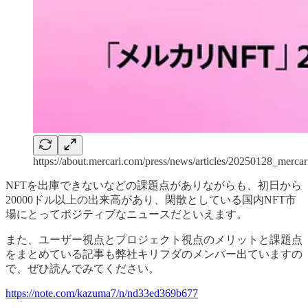
https://about.mercari.com/press/news/articles/20250128_mercari
NFTを出庫できないなどの課題点がありながらも、初日から
20000ドル以上の出来高があり、閑散としている国内NFT市
場にとってポジティブなニュースだといえます。
また、ユーザー視点とプロジェクト視点のメリットと課題点
をまとめている記事も弊社キリフダのメンバー出ていますの
で、ぜひ読んでみてください。
https://note.com/kazuma7/n/nd33ed369b677