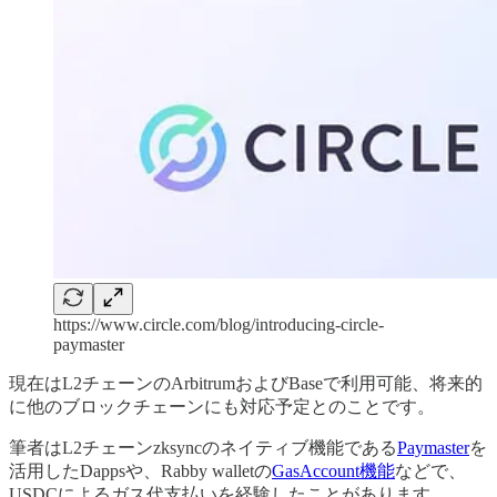
https://www.circle.com/blog/introducing-circle-
paymaster
現在はL2チェーンのArbitrumおよびBaseで利用可能、将来的
に他のブロックチェーンにも対応予定とのことです。
筆者はL2チェーンzksyncのネイティブ機能である
Paymaster
を
活用したDappsや、Rabby walletの
GasAccount機能
などで、
USDCによるガス代支払いを経験したことがあります。